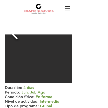
Tour de 4 días en
Duración:
4 días
Periodo:
Jun, Jul, Ago
el Mont Blanc
Condición física:
En forma
Nivel de actividad:
Intermedio
Tipo de programa:
Grupal