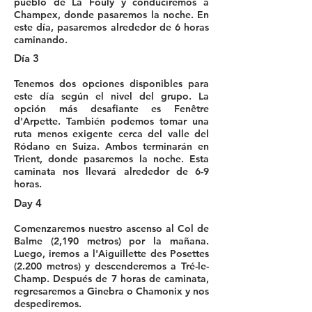
pueblo de La Fouly y conduciremos a
Champex, donde pasaremos la noche. En
este día, pasaremos alrededor de 6 horas
caminando.
Día 3
Tenemos dos opciones disponibles para
este día según el nivel del grupo. La
opción más desafiante es Fenêtre
d'Arpette. También podemos tomar una
ruta menos exigente cerca del valle del
Ródano en Suiza. Ambos terminarán en
Trient, donde pasaremos la noche. Esta
caminata nos llevará alrededor de 6-9
horas.
Day 4
Comenzaremos nuestro ascenso al Col de
Balme (2,190 metros) por la mañana.
Luego, iremos a l'Aiguillette des Posettes
(2.200 metros) y descenderemos a Tré-le-
Champ. Después de 7 horas de caminata,
regresaremos a Ginebra o Chamonix y nos
despediremos.