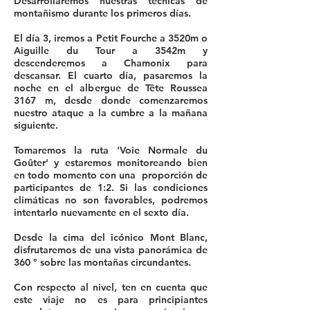
Desarrollaremos nuestras técnicas de
montañismo durante los primeros días.
El día 3, iremos a Petit Fourche a 3520m o
Aiguille du Tour a 3542m y
descenderemos a Chamonix para
descansar. El cuarto día, pasaremos la
noche en el albergue de Tête Roussea
3167 m, desde donde comenzaremos
nuestro ataque a la cumbre a la mañana
siguiente.
Tomaremos la ruta 'Voie Normale du
Goûter' y estaremos monitoreando bien
en todo momento con una proporción de
participantes de 1:2. Si las condiciones
climáticas no son favorables, podremos
intentarlo nuevamente en el sexto día.
Desde la cima del icónico Mont Blanc,
disfrutaremos de una vista panorámica de
360 ​​° sobre las montañas circundantes.
Con respecto al nivel, ten en cuenta que
este viaje no es para principiantes